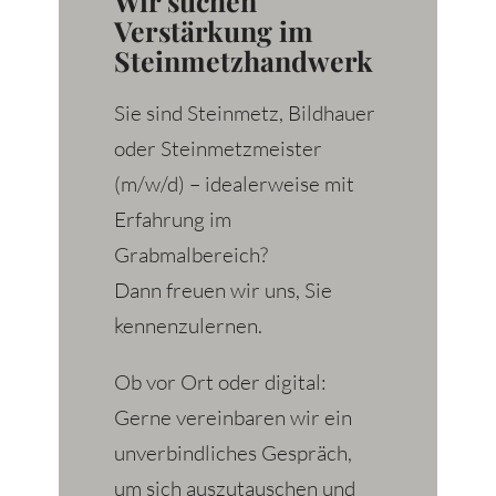
Wir suchen
Verstärkung im
Steinmetzhandwerk
Sie sind Steinmetz, Bildhauer
oder Steinmetzmeister
(m/w/d) – idealerweise mit
Erfahrung im
Grabmalbereich?
Dann freuen wir uns, Sie
kennenzulernen.
Ob vor Ort oder digital:
Gerne vereinbaren wir ein
unverbindliches Gespräch,
um sich auszutauschen und