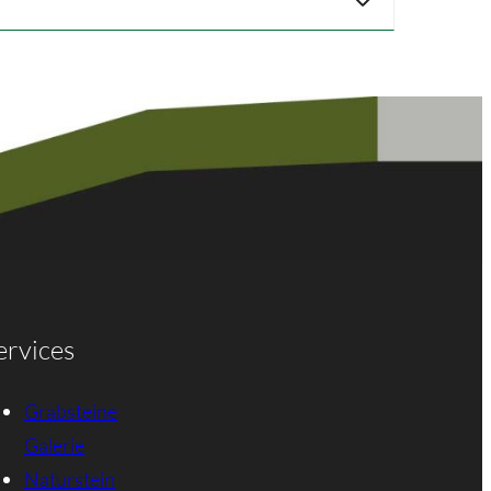
ervices
Grabsteine
Galerie
Naturstein