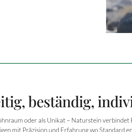
itig, beständig, indiv
nraum oder als Unikat – Naturstein verbindet 
tigen mit Präzision und Erfahrung wo Standard en